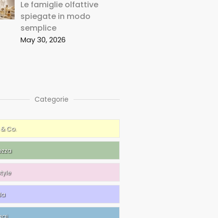
Le famiglie olfattive
spiegate in modo
semplice
May 30, 2026
Categorie
 & Co.
ezza
style
da
ggi