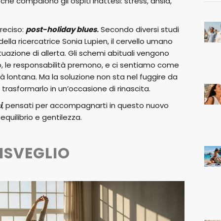
che compaiono gli ospiti inattesi: stress, ansia,
reciso:
post-holiday blues
.
Secondo diversi studi
i della ricercatrice Sonia Lupien, il cervello umano
tuazione di allerta. Gli schemi abituali vengono
, le responsabilità premono, e ci sentiamo come
ià lontana. Ma la soluzione non sta nel fuggire da
 trasformarlo in un’occasione di rinascita.
i
, pensati per accompagnarti in questo nuovo
quilibrio e gentilezza.
RISVEGLIO