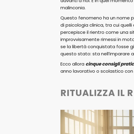
davanti a noi. È in quel momento 
malinconia.
Questo fenomeno ha un nome p
di psicologia clinica, tra cui quell
percepisce il rientro come una si
improvvisamente rimessi in moto
se la libertà conquistata fosse g
questo stato: sta nell’imparare a
Ecco allora
cinque consigli pratic
anno lavorativo o scolastico con e
RITUALIZZA IL 