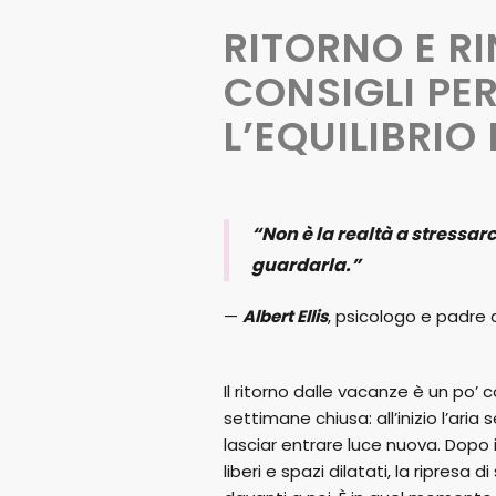
RITORNO E RI
CONSIGLI PE
L’EQUILIBRI
“Non è la realtà a stressar
guardarla.”
—
Albert Ellis
, psicologo e padre 
Il ritorno dalle vacanze è un po’
settimane chiusa: all’inizio l’aria
lasciar entrare luce nuova. Dopo i 
liberi e spazi dilatati, la ripres