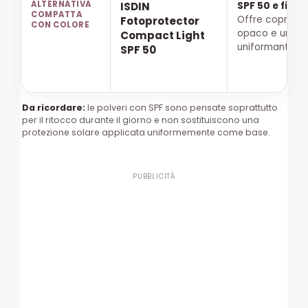
ALTERNATIVA
ISDIN
SPF 50 e filtri
COMPATTA
Offre coprenza,
Fotoprotector
CON COLORE
opaco e un ef
Compact Light
uniformante pi
SPF 50
Da ricordare:
le polveri con SPF sono pensate soprattutto
per il ritocco durante il giorno e non sostituiscono una
protezione solare applicata uniformemente come base.
PUBBLICITÀ