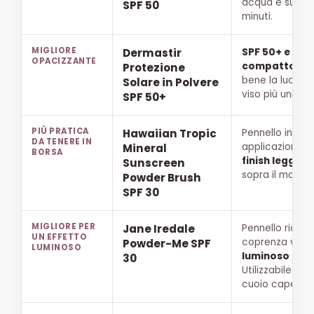
acqua e sudore
SPF 50
minuti.
MIGLIORE
Dermastir
SPF 50+ e fo
OPACIZZANTE
compatto.
Co
Protezione
bene la lucidità
Solare in Polvere
viso più unifor
SPF 50+
PIÙ PRATICA
Hawaiian Tropic
Pennello integr
DA TENERE IN
applicazione r
Mineral
BORSA
finish legger
Sunscreen
sopra il make-
Powder Brush
SPF 30
MIGLIORE PER
Jane Iredale
Pennello ricaric
UN EFFETTO
coprenza visib
Powder-Me SPF
LUMINOSO
luminoso e u
30
Utilizzabile anc
cuoio capellut