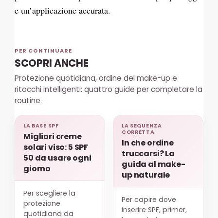
e un’applicazione accurata.
PER CONTINUARE
SCOPRI ANCHE
Protezione quotidiana, ordine del make-up e
ritocchi intelligenti: quattro guide per completare la
routine.
LA BASE SPF
LA SEQUENZA
CORRETTA
Migliori creme
In che ordine
solari viso: 5 SPF
truccarsi? La
50 da usare ogni
guida al make-
giorno
up naturale
Per scegliere la
Per capire dove
protezione
inserire SPF, primer,
quotidiana da