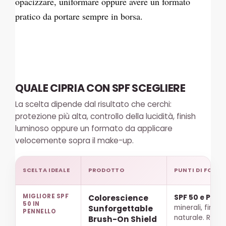
opacizzare, uniformare oppure avere un formato
pratico da portare sempre in borsa.
QUALE CIPRIA CON SPF SCEGLIERE
La scelta dipende dal risultato che cerchi:
protezione più alta, controllo della lucidità, finish
luminoso oppure un formato da applicare
velocemente sopra il make-up.
SCELTA IDEALE
PRODOTTO
PUNTI DI FORZA
MIGLIORE SPF
Colorescience
SPF 50 e PA++
50 IN
minerali, finish
Sunforgettable
PENNELLO
naturale. Resis
Brush-On Shield