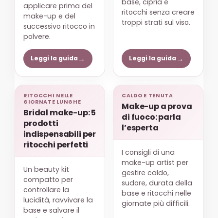
base, cipria e
applicare prima del
ritocchi senza creare
make-up e del
troppi strati sul viso.
successivo ritocco in
polvere.
Leggi la guida
Leggi la guida
RITOCCHI NELLE
CALDO E TENUTA
GIORNATE LUNGHE
Make-up a prova
Bridal make-up: 5
di fuoco: parla
prodotti
l’esperta
indispensabili per
ritocchi perfetti
I consigli di una
make-up artist per
Un beauty kit
gestire caldo,
compatto per
sudore, durata della
controllare la
base e ritocchi nelle
lucidità, ravvivare la
giornate più difficili.
base e salvare il