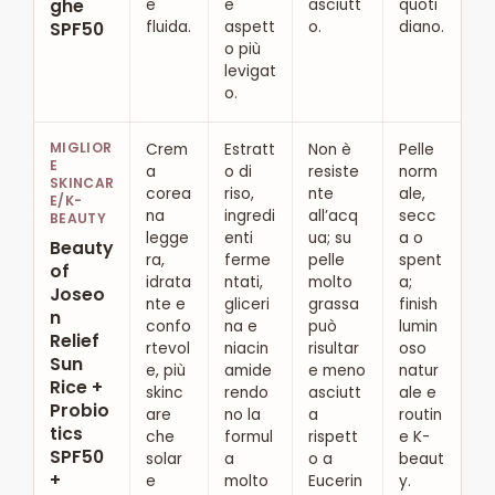
ghe
e
e
asciutt
quoti
fluida.
aspett
o.
diano.
SPF50
o più
levigat
o.
MIGLIOR
Crem
Estratt
Non è
Pelle
E
a
o di
resiste
norm
SKINCAR
corea
riso,
nte
ale,
E/K-
na
ingredi
all’acq
secc
BEAUTY
legge
enti
ua; su
a o
Beauty
ra,
ferme
pelle
spent
of
idrata
ntati,
molto
a;
Joseo
nte e
gliceri
grassa
finish
n
confo
na e
può
lumin
Relief
rtevol
niacin
risultar
oso
Sun
e, più
amide
e meno
natur
Rice +
skinc
rendo
asciutt
ale e
Probio
are
no la
a
routin
tics
che
formul
rispett
e K-
SPF50
solar
a
o a
beaut
+
e
molto
Eucerin
y.