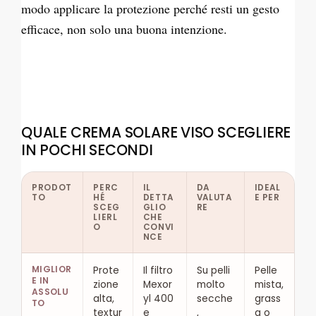
modo applicare la protezione perché resti un gesto
efficace, non solo una buona intenzione.
QUALE CREMA SOLARE VISO SCEGLIERE
IN POCHI SECONDI
PRODOT
PERC
IL
DA
IDEAL
TO
HÉ
DETTA
VALUTA
E PER
SCEG
GLIO
RE
LIERL
CHE
O
CONVI
NCE
MIGLIOR
Prote
Il filtro
Su pelli
Pelle
E IN
zione
Mexor
molto
mista,
ASSOLU
alta,
yl 400
secche
grass
TO
textur
e
,
a o