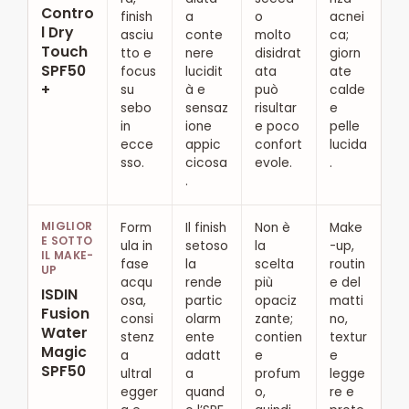
Contro
finish
a
o
acnei
l Dry
asciu
conte
molto
ca;
Touch
tto e
nere
disidrat
giorn
SPF50
focus
lucidit
ata
ate
+
su
à e
può
calde
sebo
sensaz
risultar
e
in
ione
e poco
pelle
ecce
appic
confort
lucida
sso.
cicosa
evole.
.
.
MIGLIOR
Form
Il finish
Non è
Make
E SOTTO
ula in
setoso
la
-up,
IL MAKE-
fase
la
scelta
routin
UP
acqu
rende
più
e del
ISDIN
osa,
partic
opaciz
matti
Fusion
consi
olarm
zante;
no,
Water
stenz
ente
contien
textur
Magic
a
adatt
e
e
SPF50
ultral
a
profum
legge
egger
quand
o,
re e