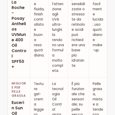
La
e
l’atten
sensibili
facil
Roche
fluida,
zione
zzate o
ment
-
finish
agli
stressa
e
Posay
contr
UVA
te da
lucida
Antheli
ollato
ultra-
retinolo
; uso
os
e
lunghi
e acidi
quoti
UVMun
buon
la
può
diano
e 400
a
rendo
richied
e
Oil
resa
no una
ere una
make
quoti
formul
base
-up.
Contro
diana.
a
più
l
molto
idratan
SPF50
compl
te.
+
eta.
MIGLIOR
Textu
La
È più
Pelle
E PER
re
tecnol
funzion
grass
PELLE
gel-
ogia
ale che
a,
GRASSA
crem
Oil
sensori
mista
Euceri
a
Contr
ale; su
e a
n Sun
legge
ol
pelle
tende
Oil
ra,
aiuta
secca
nza