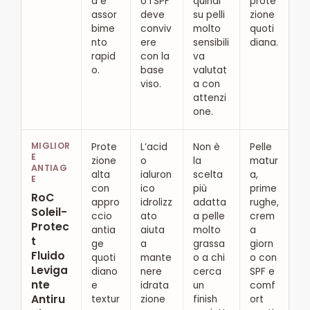
a e
o l’SPF
quindi
prote
assor
deve
su pelli
zione
bime
conviv
molto
quoti
nto
ere
sensibili
diana.
rapid
con la
va
o.
base
valutat
viso.
a con
attenzi
one.
MIGLIOR
Prote
L’acid
Non è
Pelle
E
zione
o
la
matur
ANTIAG
alta
ialuron
scelta
a,
E
con
ico
più
prime
RoC
appro
idrolizz
adatta
rughe,
Soleil-
ccio
ato
a pelle
crem
Protec
antia
aiuta
molto
a
t
ge
a
grassa
giorn
Fluido
quoti
mante
o a chi
o con
Leviga
diano
nere
cerca
SPF e
nte
e
idrata
un
comf
Antiru
textur
zione
finish
ort