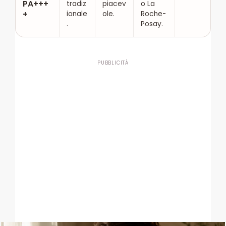
PA+++
tradiz
piacev
o La
+
ionale
ole.
Roche-
.
Posay.
PUBBLICITÀ