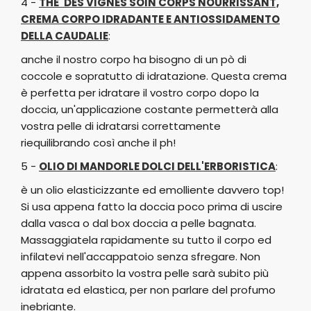
4 -
THE' DES VIGNES SOIN CORPS NOURRISSANT,
CREMA CORPO IDRADANTE E ANTIOSSIDAMENTO
DELLA CAUDALIE
:
anche il nostro corpo ha bisogno di un pò di
coccole e sopratutto di idratazione. Questa crema
è perfetta per idratare il vostro corpo dopo la
doccia, un'applicazione costante permetterà alla
vostra pelle di idratarsi correttamente
riequilibrando così anche il ph!
5 -
OLIO DI MANDORLE DOLCI DELL'ERBORISTICA
:
è un olio elasticizzante ed emolliente davvero top!
Si usa appena fatto la doccia poco prima di uscire
dalla vasca o dal box doccia a pelle bagnata.
Massaggiatela rapidamente su tutto il corpo ed
infilatevi nell'accappatoio senza sfregare. Non
appena assorbito la vostra pelle sarà subito più
idratata ed elastica, per non parlare del profumo
inebriante.