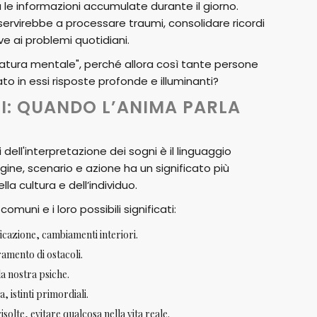
 le informazioni accumulate durante il giorno.
servirebbe a processare traumi, consolidare ricordi
ve ai problemi quotidiani.
zatura mentale", perché allora così tante persone
to in essi risposte profonde e illuminanti?
NI: QUANDO L’ANIMA PARLA
 dell'interpretazione dei sogni è il linguaggio
gine, scenario e azione ha un significato più
a cultura e dell’individuo.
 comuni e i loro possibili significati:
icazione, cambiamenti interiori.
ramento di ostacoli.
lla nostra psiche.
 istinti primordiali.
isolte, evitare qualcosa nella vita reale.