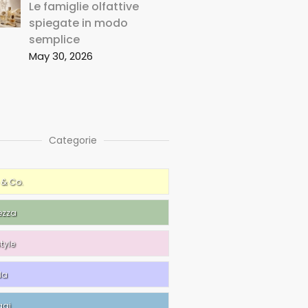
Le famiglie olfattive
spiegate in modo
semplice
May 30, 2026
Categorie
 & Co.
ezza
style
da
ggi