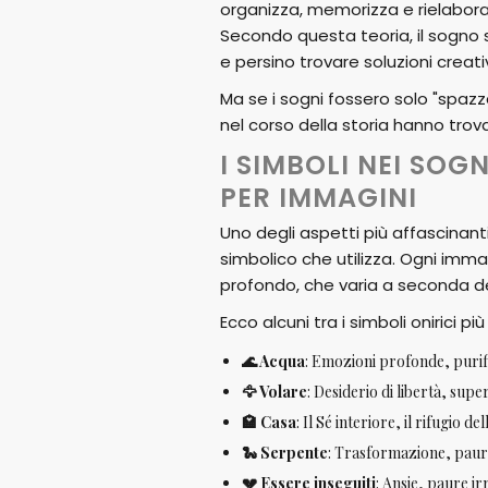
organizza, memorizza e rielabora
Secondo questa teoria, il sogno 
e persino trovare soluzioni creati
Ma se i sogni fossero solo "spaz
nel corso della storia hanno trova
I SIMBOLI NEI SOG
PER IMMAGINI
Uno degli aspetti più affascinanti
simbolico che utilizza. Ogni imma
profondo, che varia a seconda dell
Ecco alcuni tra i simboli onirici più
🌊 Acqua
: Emozioni profonde, purif
🦅 Volare
: Desiderio di libertà, supe
🏩 Casa
: Il Sé interiore, il rifugio de
🐍 Serpente
: Trasformazione, paura,
💔 Essere inseguiti
: Ansie, paure irr