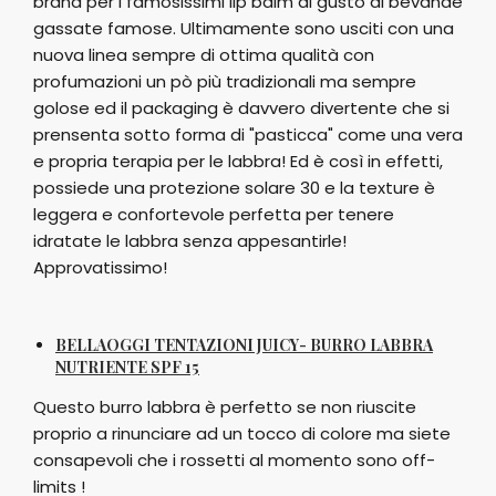
brand per i famosissimi lip balm al gusto di bevande
gassate famose. Ultimamente sono usciti con una
nuova linea sempre di ottima qualità con
profumazioni un pò più tradizionali ma sempre
golose ed il packaging è davvero divertente che si
prensenta sotto forma di "pasticca" come una vera
e propria terapia per le labbra! Ed è così in effetti,
possiede una protezione solare 30 e la texture è
leggera e confortevole perfetta per tenere
idratate le labbra senza appesantirle!
Approvatissimo!
BELLAOGGI TENTAZIONI JUICY- BURRO LABBRA
NUTRIENTE SPF 15
Questo burro labbra è perfetto se non riuscite
proprio a rinunciare ad un tocco di colore ma siete
consapevoli che i rossetti al momento sono off-
limits !