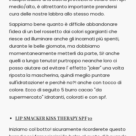
medio/alto, è altrettanto importante prendersi
cura delle nostre labbra allo stesso modo.
Sappiamo bene quanto è difficile abbandonare
l'idea di un bel rossetto dai colori sgargianti che
riesce ad illuminare anche gli incarnati più spenti,
durante le belle giornate, ma dobbiamo
momentaneamente metterli da parte, Si! anche
quelli a lunga tenuta! purtroppo neanche loro ci
posso aiutare ad evitare l' effetto "joker" una volta
riposta la mascherina, quindi meglio puntare
sull'idratazione! e perchè no?! anche con tocco di
colore. Ecco di seguito 5 burro cacao "da
supermercato" idratanti, colorati e con spf.
LIP SMACKER KISS THERAPY SPF30
Iniziamo col botto! sicuramente ricorderete questo