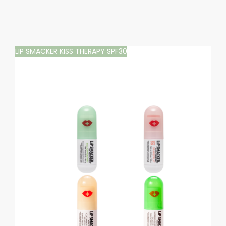
LIP SMACKER KISS THERAPY SPF30
BEL